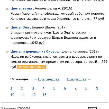
Цветы тьмы
, Аппельфельд А. (2015)
38
Роман Аарона Аппельфельца, который ребенком пережил
Холокост, скрываясь в лесах Украины, во многом… 77 руб
Цветы Зла
, Бодлер Шарль (2017)
39
Знаменитая книга стихов "Цветы Зла" классика
французской литературы Шарля Бодлера издается в
переводе… 1042 руб
Цветы и деревья из бисера
, Елена Качалова (2017)
40
Изделия из бисера, такие как цветы и деревья, станут не
только оригинальным предметом интерьера, который… 299
руб
электронная книга
Страницы
←
Предыдущая
Следующая
→
1
2
3
4
5
6
7
8
9
10
11
12
13
© Академик, 2000-2026