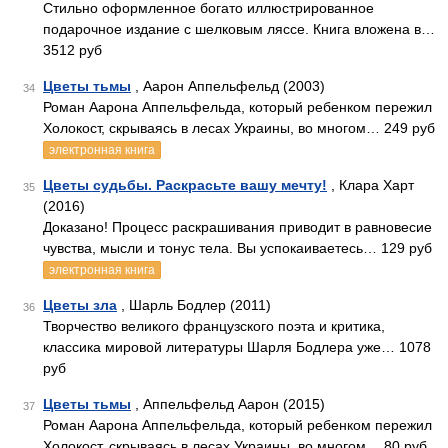
Стильно оформленное богато иллюстрированное
подарочное издание с шелковым ляссе. Книга вложена в…
3512 руб
Цветы тьмы
, Аарон Аппельфельд (2003)
34
Роман Аарона Аппельфельда, который ребенком пережил
Холокост, скрываясь в лесах Украины, во многом… 249 руб
электронная книга
Цветы судьбы. Раскрасьте вашу мечту!
, Клара Харт
35
(2016)
Доказано! Процесс раскрашивания приводит в равновесие
чувства, мысли и тонус тела. Вы успокаиваетесь… 129 руб
электронная книга
Цветы зла
, Шарль Бодлер (2011)
36
Творчество великого французского поэта и критика,
классика мировой литературы Шарля Бодлера уже… 1078
руб
Цветы тьмы
, Аппельфельд Аарон (2015)
37
Роман Аарона Аппельфельда, который ребенком пережил
Холокост, скрываясь в лесах Украины, во многом… 80 руб